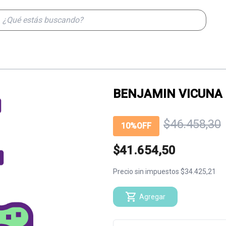
h
BENJAMIN VICUNA 
$46.458,30
10%OFF
$41.654,50
Precio sin impuestos $34.425,21
Agregar