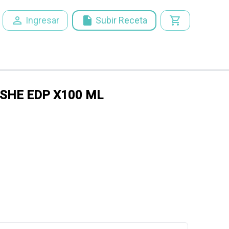
person_outline
insert_drive_file
Ingresar
Subir Receta
SHE EDP X100 ML