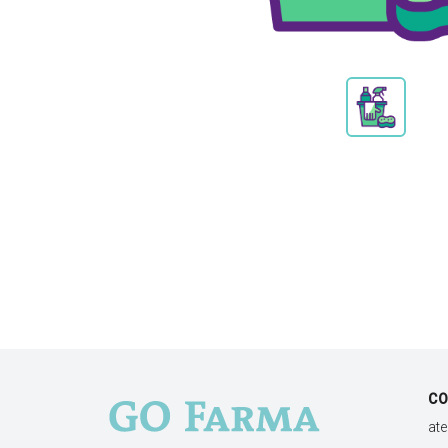
CO
at