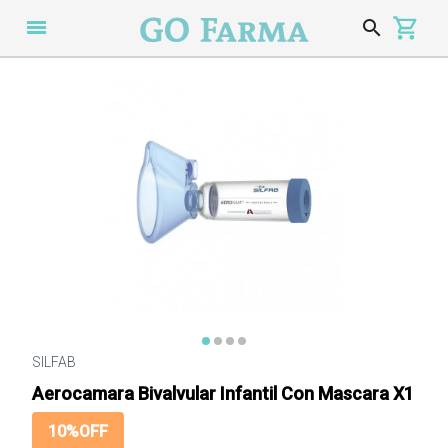
menu
search
s
SILFAB
Aerocamara Bivalvular Infantil Con Mascara X1
10%OFF